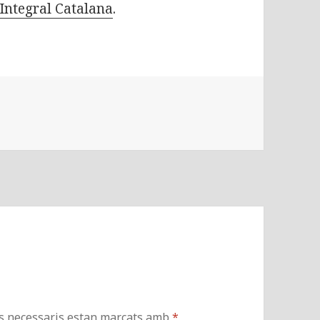
Integral Catalana
.
s necessaris estan marcats amb
*