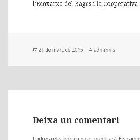
l’
Ecoxarxa del Bages
i la
Cooperativa 
Publicat
21 de març de 2016
Autor
adminms
el
Deixa un comentari
L'adreça electrònica no es publicarà.
Els camp